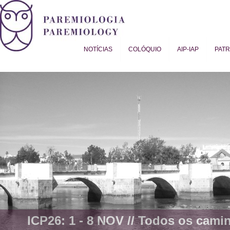
NOTÍCIAS
COLÓQUIO
AIP-IAP
PAT
Proverb Studies | Paremiology
ICP26: 1 - 8 NOV //
Todos os camin