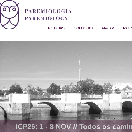
NOTÍCIAS
COLÓQUIO
AIP-IAP
PAT
Proverb Studies | Paremiology
ICP26: 1 - 8 NOV //
Todos os camin