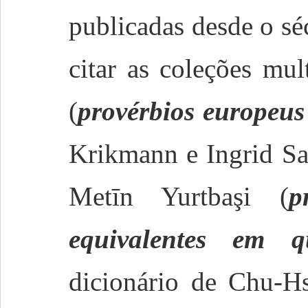
publicadas desde o s
citar as coleções mu
(
provérbios europeus
Krikmann e Ingrid Sa
Metīn Yurtbaşi (
p
equivalentes em q
dicionário de Chu-H