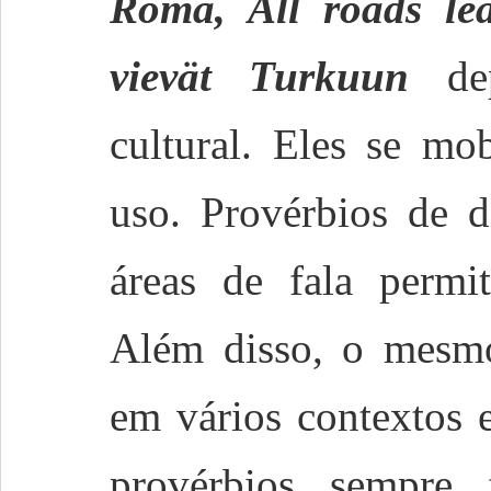
Roma, All roads le
vievät Turkuun
dep
cultural. Eles se mo
uso. Provérbios de d
áreas de fala permit
Além disso, o mesmo
em vários contextos 
provérbios sempre 