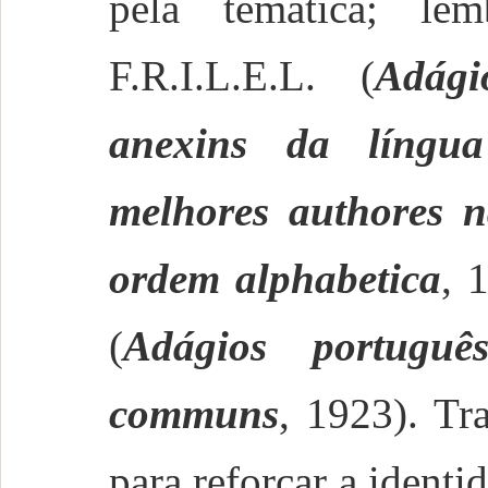
pela temática; l
F.R.I.L.E.L. (
Adági
anexins da língua
melhores authores n
ordem alphabetica
, 
(
Adágios portuguê
communs
, 1923). Tr
para reforçar a identi