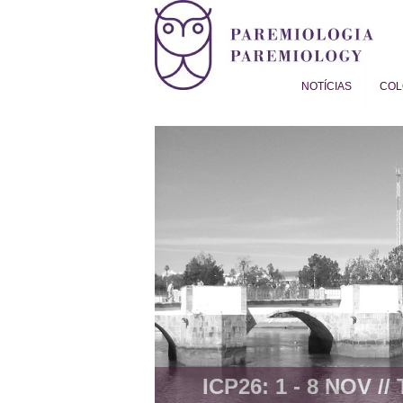
NOTÍCIAS
COL
Proverb Studies | Paremiol
ICP26: 1 - 8 NOV //