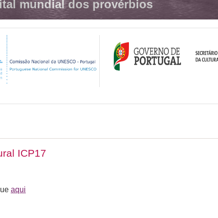
ital mundial dos provérbios
tural ICP17
que
aqui