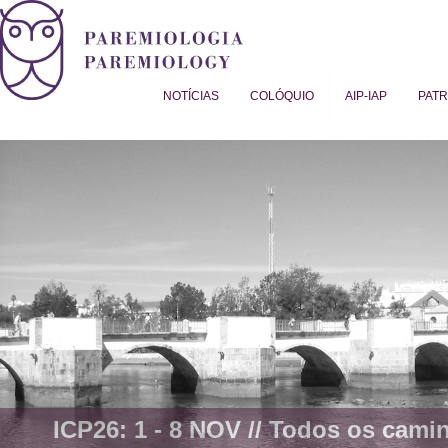
NOTÍCIAS
COLÓQUIO
AIP-IAP
PAT
Proverb Studies | Paremiology
ICP26: 1 - 8 NOV //
Todos os camin