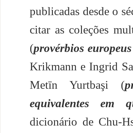
publicadas desde o s
citar as coleções mu
(
provérbios europeus
Krikmann e Ingrid Sa
Metīn Yurtbaşi (
p
equivalentes em q
dicionário de Chu-H