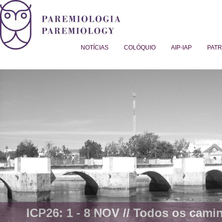
NOTÍCIAS
COLÓQUIO
AIP-IAP
PAT
Proverb Studies | Paremiology
ICP26: 1 - 8 NOV //
Todos os camin