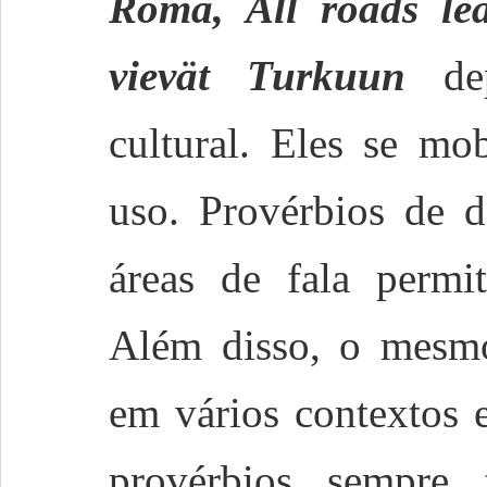
Roma, All roads le
vievät Turkuun
dep
cultural. Eles se mo
uso. Provérbios de d
áreas de fala permit
Além disso, o mesmo
em vários contextos 
provérbios sempre 