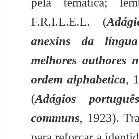
pela temática; l
F.R.I.L.E.L. (
Adági
anexins da língua
melhores authores n
ordem alphabetica
, 
(
Adágios portuguê
communs
, 1923). Tr
para reforçar a identi