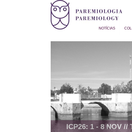
NOTÍCIAS
COL
Proverb Studies | Paremiol
ICP26: 1 - 8 NOV //