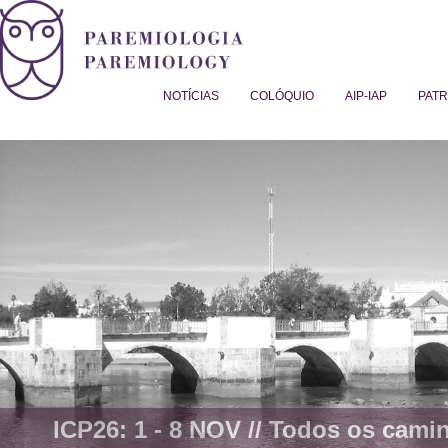
NOTÍCIAS
COLÓQUIO
AIP-IAP
PAT
Proverb Studies | Paremiology
ICP26: 1 - 8 NOV //
Todos os camin