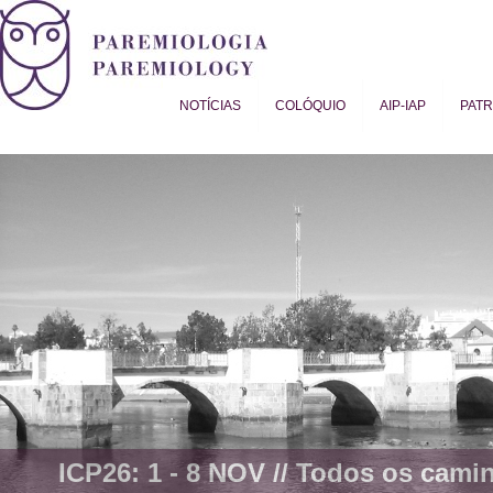
NOTÍCIAS
COLÓQUIO
AIP-IAP
PAT
Proverb Studies | Paremiology
ICP26: 1 - 8 NOV //
Todos os camin