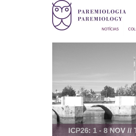
NOTÍCIAS
COL
Proverb Studies | Paremiol
ICP26: 1 - 8 NOV //