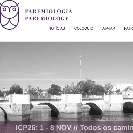
NOTÍCIAS
COLÓQUIO
AIP-IAP
PAT
Proverb Studies | Paremiology
ICP26: 1 - 8 NOV //
Todos os camin