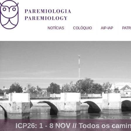
NOTÍCIAS
COLÓQUIO
AIP-IAP
PAT
Proverb Studies | Paremiology
ICP26: 1 - 8 NOV //
Todos os camin