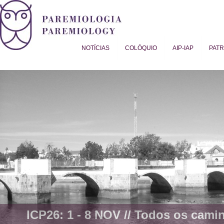
NOTÍCIAS
COLÓQUIO
AIP-IAP
PAT
Proverb Studies | Paremiology
ICP26: 1 - 8 NOV //
Todos os camin