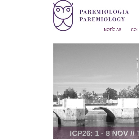
NOTÍCIAS
COL
Proverb Studies | Paremiol
ICP26: 1 - 8 NOV //