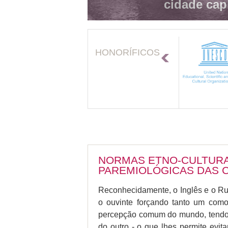
cidade cap
HONORÍFICOS
NORMAS ETNO-CULTURA
PAREMIOLÓGICAS DAS C
Reconhecidamente, o Inglês e o Rus
o ouvinte forçando tanto um com
percepção comum do mundo, tendo o
do outro - o que lhes permite evit